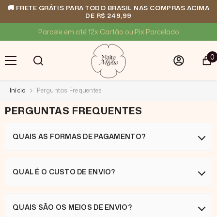
🚚 FRETE GRÁTIS PARA TODO BRASIL NAS COMPRAS ACIMA
DE R$ 249,99
PULAR PARA O CONTEÚDO
Parcele em até 12x Cartão ou Pix Parcelado
0
0
i
Início
Perguntas Frequentes
PERGUNTAS FREQUENTES
QUAIS AS FORMAS DE PAGAMENTO?
Aceitamos pagamentos em nosso site através de cartões
QUAL É O CUSTO DE ENVIO?
de crédito ou pix.
O custo de envio será calculado com base ao total da
QUAIS SÃO OS MEIOS DE ENVIO?
compra e sua localização, no checkout, assim que inserir