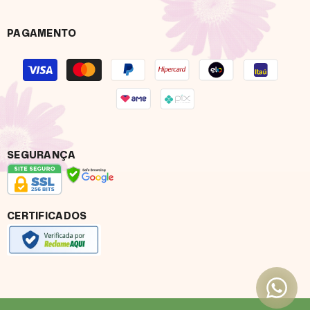
PAGAMENTO
Formas
de
pagamento
SEGURANÇA
CERTIFICADOS