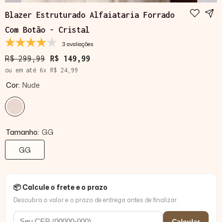
Blazer Estruturado Alfaiataria Forrado
Com Botão - Cristal
3 avaliações
R$ 299,99
R$ 149,99
ou em até
6
x
R$ 24,99
Cor:
Nude
Tamanho:
GG
GG
📦 Calcule o frete e o prazo
Descubra o valor e o prazo de entrega antes de finalizar.
Calcular