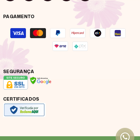
PAGAMENTO
Formas
de
pagamento
SEGURANÇA
CERTIFICADOS