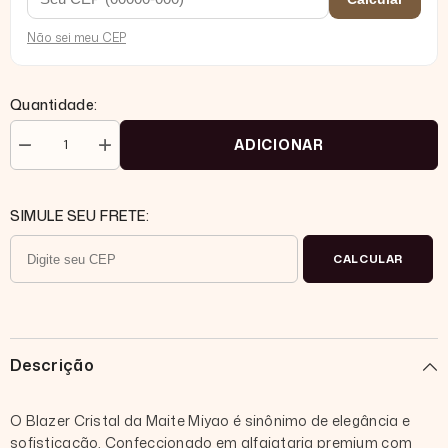
Não sei meu CEP
Quantidade:
ADICIONAR
Diminuir
Aumentar
quantidade
quantidade
para
para
Blazer
Blazer
estruturado
estruturado
SIMULE SEU FRETE:
Alfaiataria
Alfaiataria
Forrado
Forrado
com
com
CALCULAR
Botão
Botão
-
-
Cristal
Cristal
Descrição
O Blazer Cristal da Maite Miyao é sinônimo de elegância e
sofisticação. Confeccionado em alfaiataria premium com