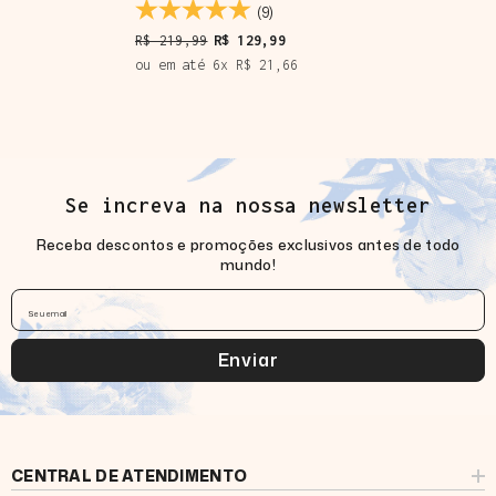
(9)
Blusa Com Manga Longa
Laços Busto Leves
- Areia
R$ 219,99
R$ 129,99
ou em até
6
x
R$ 21,66
Se increva na nossa newsletter
Receba descontos e promoções exclusivos antes de todo
mundo!
Seu email
Enviar
CENTRAL DE ATENDIMENTO