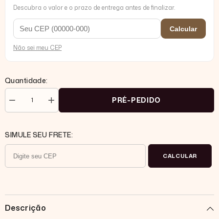
Descubra o valor e o prazo de entrega antes de finalizar.
Calcular
Não sei meu CEP
Quantidade:
PRÉ-PEDIDO
Diminuir
Aumentar
quantidade
quantidade
para
para
Conjunto
Conjunto
Laura
Laura
SIMULE SEU FRETE:
viscose
viscose
texturarizada
texturarizada
com
com
CALCULAR
shorts
shorts
básico
básico
bolsos
bolsos
laterais
laterais
e
e
blusa
blusa
Descrição
com
com
manga
manga