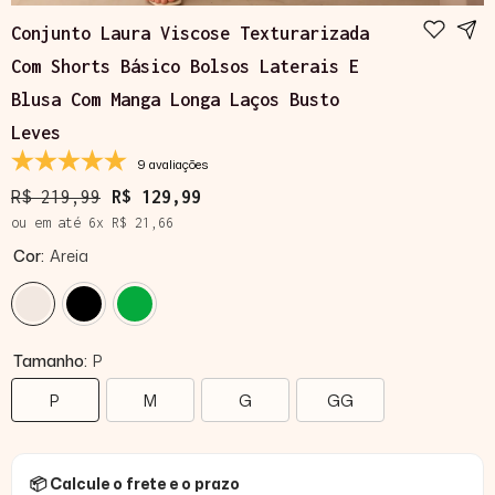
Conjunto Laura Viscose Texturarizada
Com Shorts Básico Bolsos Laterais E
Blusa Com Manga Longa Laços Busto
Leves
9 avaliações
R$ 219,99
R$ 129,99
ou em até
6
x
R$ 21,66
Cor:
Areia
Tamanho:
P
P
M
G
GG
📦 Calcule o frete e o prazo