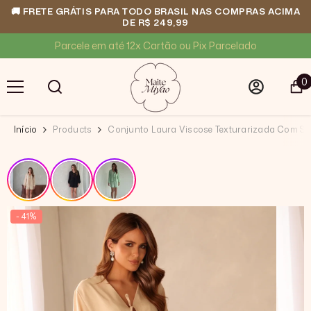
🚚 FRETE GRÁTIS PARA TODO BRASIL NAS COMPRAS ACIMA
DE R$ 249,99
PULAR PARA O CONTEÚDO
Compra 100% segura
0
0
i
Início
Products
Conjunto Laura Viscose Texturarizada Com Sh
- 41%