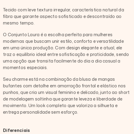
longa
longa
laços
laços
Tecido com leve textura irregular, característica natural da
busto
busto
leves
leves
fibra que garante aspecto sofisticado e descontraído ao
mesmo tempo.
O
Conjunto Laura
é a escolha perfeita para mulheres
modernas que buscam unir
estilo, conforto e versatilidade
em uma única produção. Com design elegante e atual, ele
traz o equilíbrio ideal entre sofisticação e praticidade, sendo
uma opção que transita facilmente do dia a dia casual a
momentos especiais.
Seu charme está na combinação da blusa de mangas
bufantes com detalhe em amarração frontal e elástico nos
punhos, que cria um visual feminino e delicado, junto ao short
de modelagem soltinha que garante leveza e liberdade de
movimento. Um look completo que valoriza a silhueta e
entrega personalidade sem esforço.
Diferenciais