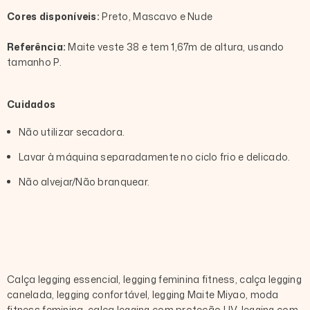
Cores disponíveis:
Preto, Mascavo e Nude
Referência:
Maite veste 38 e tem 1,67m de altura, usando
tamanho P.
Cuidados
Não utilizar secadora.
Lavar à máquina separadamente no ciclo frio e delicado.
Não alvejar/Não branquear.
Calça legging essencial, legging feminina fitness, calça legging
canelada, legging confortável, legging Maite Miyao, moda
fitness feminina, calça legging com proteção UV, legging com