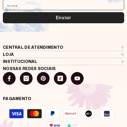
Seu email
Enviar
CENTRAL DE ATENDIMENTO
LOJA
INSTITUCIONAL
NOSSAS REDES SOCIAIS
PAGAMENTO
Formas
de
pagamento