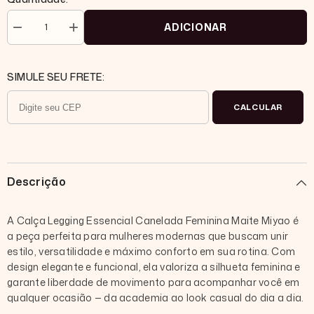
ADICIONAR
Diminuir
Aumentar
quantidade
quantidade
para
para
Legging
Legging
canelada
canelada
SIMULE SEU FRETE:
essencial
essencial
CALCULAR
Descrição
A
Calça Legging Essencial Canelada Feminina Maite Miyao
é
a peça perfeita para mulheres modernas que buscam unir
estilo, versatilidade e máximo conforto em sua rotina. Com
design elegante e funcional, ela valoriza a silhueta feminina e
garante liberdade de movimento para acompanhar você em
qualquer ocasião — da academia ao look casual do dia a dia.