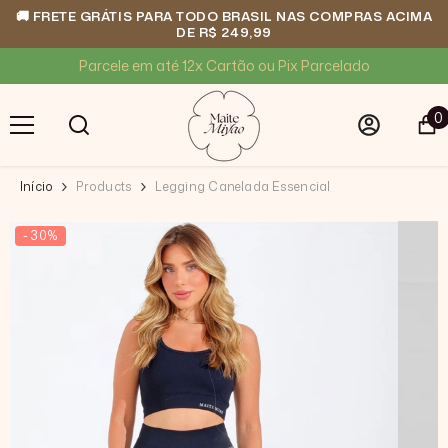
🚚 FRETE GRÁTIS PARA TODO BRASIL NAS COMPRAS ACIMA
DE R$ 249,99
PULAR PARA O CONTEÚDO
Parcele em até 12x Cartão ou Pix Parcelado
0
0
i
Início
Products
Legging Canelada Essencial
- 30%