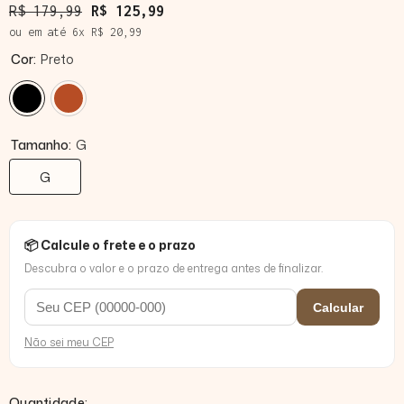
R$ 179,99
R$ 125,99
ou em até
6
x
R$ 20,99
Cor:
Preto
Tamanho:
G
G
📦 Calcule o frete e o prazo
Descubra o valor e o prazo de entrega antes de finalizar.
Calcular
Não sei meu CEP
Quantidade: