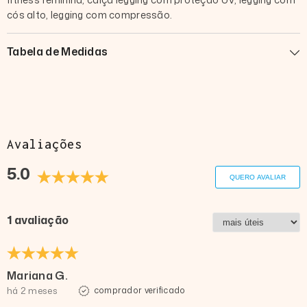
cós alto, legging com compressão.
Tabela de Medidas
Avaliações
5.0
QUERO AVALIAR
1 avaliação
Mariana G.
há 2 meses
comprador verificado