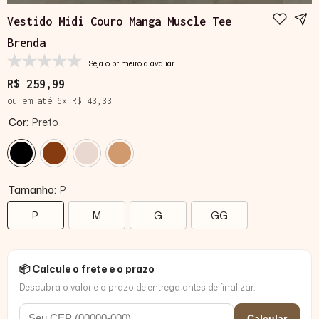
Vestido Midi Couro Manga Muscle Tee
Brenda
Seja o primeiro a avaliar
R$ 259,99
ou em até
6
x
R$ 43,33
Cor:
Preto
Tamanho:
P
P
M
G
GG
📦 Calcule o frete e o prazo
Descubra o valor e o prazo de entrega antes de finalizar.
Calcular