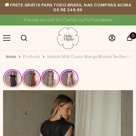
🚚 FRETE GRÁTIS PARA TODO BRASIL NAS COMPRAS ACIMA
DE R$ 249,99
PULAR PARA O CONTEÚDO
Compra 100% segura
0
0
i
Início
Products
Vestido Midi Couro Manga Muscle Tee Brenda