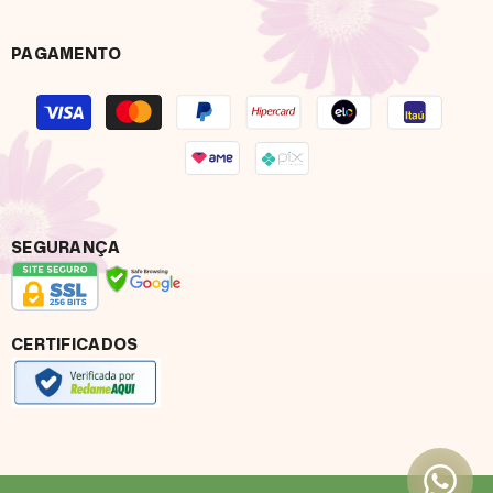
PAGAMENTO
Formas
de
pagamento
SEGURANÇA
CERTIFICADOS