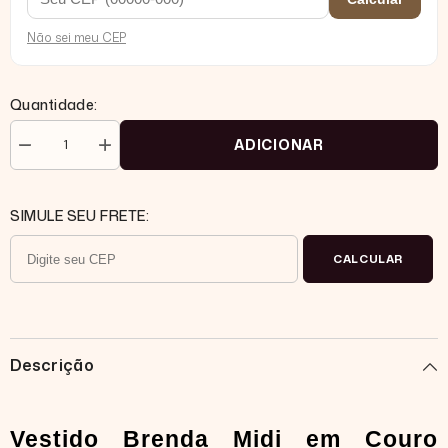
Não sei meu CEP
Quantidade:
ADICIONAR
Diminuir
Aumentar
quantidade
quantidade
para
para
Vestido
Vestido
Midi
Midi
SIMULE SEU FRETE:
Couro
Couro
Manga
Manga
Muscle
Muscle
CALCULAR
Tee
Tee
Brenda
Brenda
Descrição
Vestido Brenda Midi em Couro 