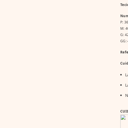
Teci
Num
P: 3
M: 4
G: 4
GG: 
Refe
Cui
L
L
N
CUI