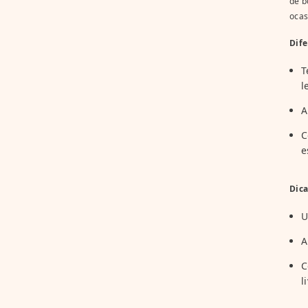
de b
ocas
Dife
T
l
A
C
e
Dica
U
A
C
l