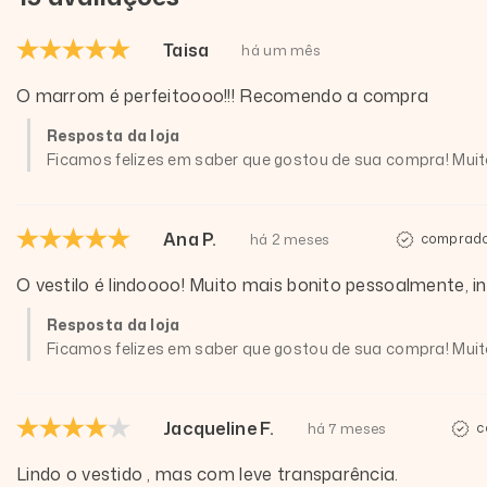
Taisa
há um mês
O marrom é perfeitoooo!!! Recomendo a compra
Resposta da loja
Ficamos felizes em saber que gostou de sua compra! Muito
Ana P.
há 2 meses
comprador
O vestilo é lindoooo! Muito mais bonito pessoalmente, in
Resposta da loja
Ficamos felizes em saber que gostou de sua compra! Muito
Jacqueline F.
há 7 meses
c
Lindo o vestido , mas com leve transparência.