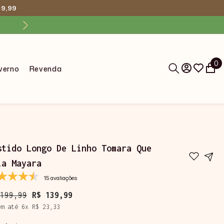
49,99
Bem vinda loja Maite Miy
0
0
nverno
Revenda
i
stido Longo De Linho Tomara Que
ia Mayara
15 avaliações
 199,99
R$ 139,99
em até
6
x
R$ 23,33