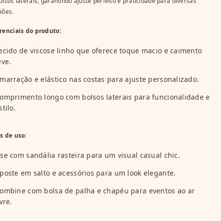
olsos laterais, garantindo ajuste perfeito e praticidade para diversas
iões.
renciais do produto:
ecido de viscose linho que oferece toque macio e caimento
eve.
marração e elástico nas costas para ajuste personalizado.
omprimento longo com bolsos laterais para funcionalidade e
stilo.
s de uso:
se com sandália rasteira para um visual casual chic.
poste em salto e acessórios para um look elegante.
ombine com bolsa de palha e chapéu para eventos ao ar
ivre.