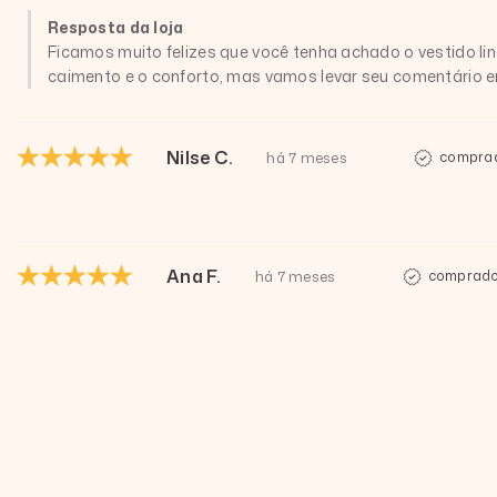
Resposta da loja
Ficamos muito felizes que você tenha achado o vestido li
caimento e o conforto, mas vamos levar seu comentário e
Nilse C.
há 7 meses
comprad
Ana F.
há 7 meses
comprador