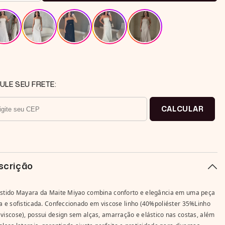
ra
para
stido
Vestido
ongo
Longo
e
de
nho
Linho
omara
Tomara
ue
que
aia
Caia
ayara
Mayara
ULE SEU FRETE:
CALCULAR
scrição
stido Mayara da Maite Miyao combina conforto e elegância em uma peça
a e sofisticada. Confeccionado em viscose linho (40%poliéster 35%Linho
viscose), possui design sem alças, amarração e elástico nas costas, além