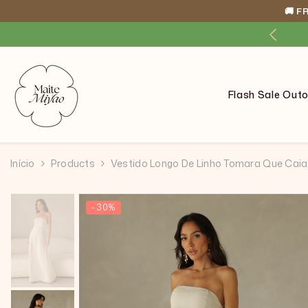
🚚 F
PULAR PARA O CONTEÚDO
m até 12x Cartão ou Pix Parcelado
Flash Sale Out
Início
Products
Vestido Longo De Linho Tomara Que Cai
- 30%