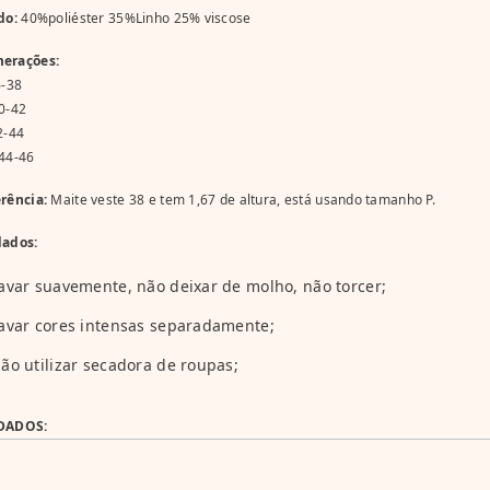
do:
40%poliéster 35%Linho 25% viscose
erações:
6-38
0-42
2-44
44-46
rência:
Maite veste 38 e tem 1,67 de altura, está usando tamanho P.
dados:
avar suavemente, não deixar de molho, não torcer;
avar cores intensas separadamente;
ão utilizar secadora de roupas;
DADOS: